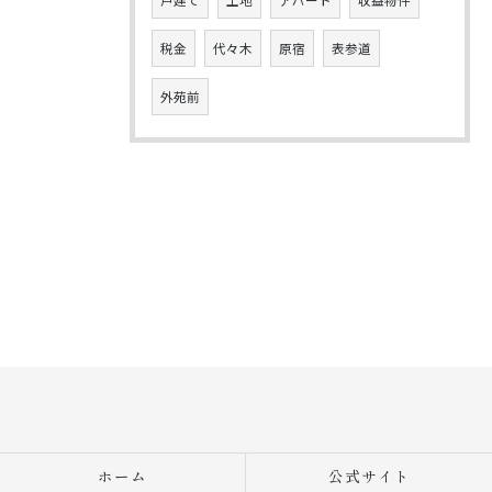
戸建て
土地
アパート
収益物件
税金
代々木
原宿
表参道
外苑前
ホーム
公式サイト