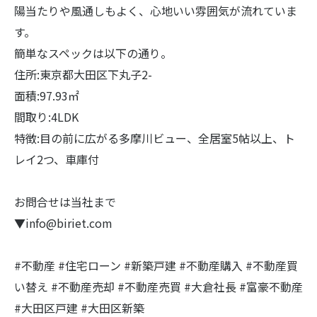
陽当たりや風通しもよく、心地いい雰囲気が流れていま
す。
簡単なスペックは以下の通り。
住所:東京都大田区下丸子2-
面積:97.93㎡
間取り:4LDK
特徴:目の前に広がる多摩川ビュー、全居室5帖以上、ト
レイ2つ、車庫付
お問合せは当社まで
▼info@biriet.com
#不動産 #住宅ローン #新築戸建 #不動産購入 #不動産買
い替え #不動産売却 #不動産売買 #大倉社長 #富豪不動産
#大田区戸建 #大田区新築