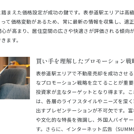
売却を成功させるための価格設定戦略
と踏まえた価格設定が成功の鍵です。表参道駅エリアは高
地域独自の文化と魅力を査定に組み込む
よって価格変動があるため、常に最新の情報を収集し、適
リスクを最小限に抑える査定のコツ
関心が高まり、居住空間の広さや快適さが評価される傾向
参道での不動産売却を有利に進めるための査定戦略
できます。
競争力を高めるための査定の考え方
魅力的な売却プロモーションの準備
買い手を理解したプロモーション戦
不動産業者とのパートナーシップを活用
表参道駅エリアで不動産売却を成功させる
査定を通じた物件の価値向上方法
なプロモーション戦略を立てることが重要
表参道特有のセールスポイントを活かす
投資家が主なターゲットとなり得ます。こ
将来の買い手を意識した査定プランニング
は、各層のライフスタイルやニーズを深く
参道駅周辺の不動産市場を理解し売却を成功させるための
出すプレゼンテーションが不可欠です。富
最新の市場データをもとにした査定手法
や文化的な特長を強調し、外国人バイヤー
地域の発展計画を加味した査定ポイント
す。さらに、インターネット広告（SUMM