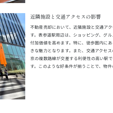
売却を加速させるための交渉戦略
成功体験から学ぶ査定の実践方法
近隣施設と交通アクセスの影響
参道駅近辺で高値売却を目指すための不動産査定の重要性
不動産売却において、近隣施設と交通アク
地域価値を査定に組み込む方法
す。表参道駅周辺は、ショッピング、グル
不動産投資家が注目する査定ポイント
付加価値を高めます。特に、徒歩圏内にあ
高価格帯の物件を売却するための戦略
きな魅力となります。また、交通アクセス
競合と差別化を図る査定アプローチ
京の複数路線が交差する利便性の高い駅で
市場の変化に対応する柔軟な査定
す。このような好条件が揃うことで、物件
売却価格に影響を与える要素の分析
動産売却の成否を左右する表参道駅エリアの査定ポイント
地域の不動産市場動向を把握する
査定で見逃してはならない建物の特徴
環境と利便性を評価する究極のチェックリスト