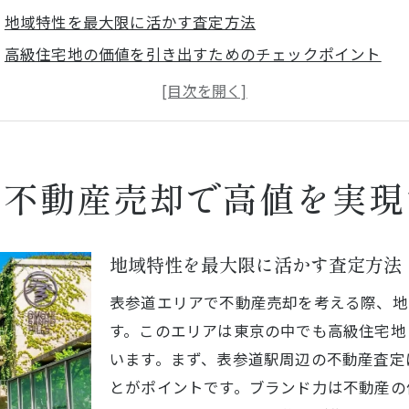
地域特性を最大限に活かす査定方法
高級住宅地の価値を引き出すためのチェックポイント
近隣施設と交通アクセスの影響
市場動向を踏まえた価格設定の重要性
買い手を理解したプロモーション戦略
プロの視点で行う効果的な物件評価
の不動産売却で高値を実現
動産売却成功のカギは表参道エリアの特性を活かす査定に
需要の高いエリア特性を理解する
地域特性を最大限に活かす査定方法
査定で重視すべき表参道エリア周辺の魅力
表参道エリアで不動産売却を考える際、地
地元の不動産市場を分析するポイント
す。このエリアは東京の中でも高級住宅地
効果的な査定に向けたデータ活用法
います。まず、表参道駅周辺の不動産査定
不動産売却を成功させるためのタイミング
とがポイントです。ブランド力は不動産の
地域のライフスタイルを反映した査定