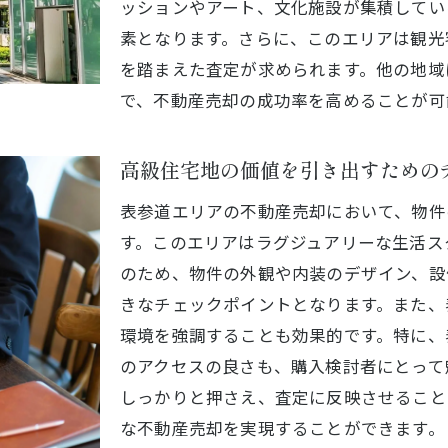
ッションやアート、文化施設が集積してい
級住宅地表参道で不動産を売却するための査定方法
素となります。さらに、このエリアは観光
高級物件の特性を活かした査定テクニック
を踏まえた査定が求められます。他の地域
で、不動産売却の成功率を高めることが可
査定におけるデザインと設備の評価
物件の歴史と背景を査定に反映する方法
高級住宅地の価値を引き出すための
表参道エリアの人気トレンドを査定に活用
査定を成功に導くための信頼できる調査
表参道エリアの不動産売却において、物件
プロの不動産査定による客観的な評価基準
す。このエリアはラグジュアリーな生活ス
のため、物件の外観や内装のデザイン、設
参道エリアでの不動産売却を成功へ導くステップと査定の
きなチェックポイントとなります。また、
不動産売却プロセスの基礎知識
環境を強調することも効果的です。特に、
成功する売却のための初期準備
のアクセスの良さも、購入検討者にとって
査定から契約までの効果的な流れ
しっかりと押さえ、査定に反映させること
表参道駅周辺の不動産市場の理解
な不動産売却を実現することができます。